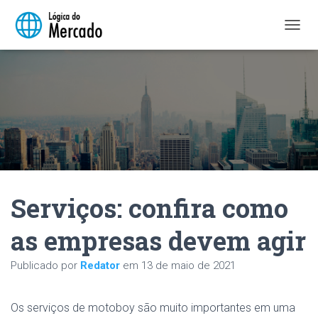
A
L
T
E
R
N
A
R
N
A
V
E
Serviços: confira como
G
A
Ç
as empresas devem agir
Ã
O
Publicado por
Redator
em
13 de maio de 2021
Os serviços de motoboy são muito importantes em uma