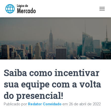
A
L
T
E
R
N
A
R
N
A
V
E
Saiba como incentivar
G
A
Ç
sua equipe com a volta
Ã
O
do presencial!
Publicado por
Redator Convidado
em
26 de abril de 2022