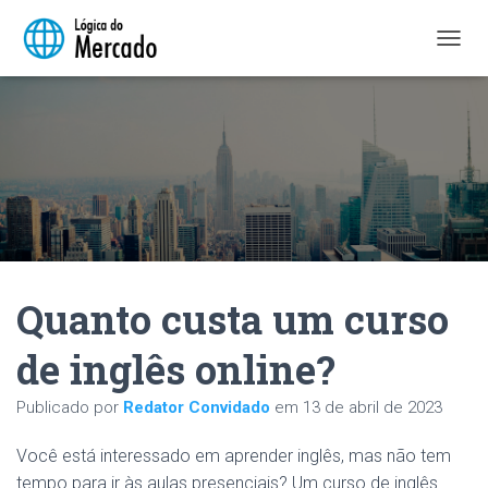
A
L
T
E
R
N
A
R
N
A
V
E
Quanto custa um curso
G
A
Ç
de inglês online?
Ã
O
Publicado por
Redator Convidado
em
13 de abril de 2023
Você está interessado em aprender inglês, mas não tem
tempo para ir às aulas presenciais? Um curso de inglês