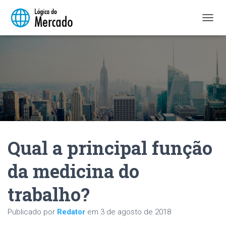
A
L
T
E
R
N
A
R
N
A
V
E
Qual a principal função
G
A
Ç
da medicina do
Ã
O
trabalho?
Publicado por
Redator
em
3 de agosto de 2018