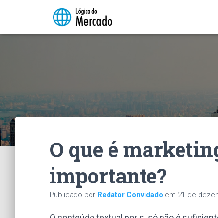
O que é marketing
importante?
Publicado por
Redator Convidado
em
21 de deze
O conteúdo textual por si só não é suficient