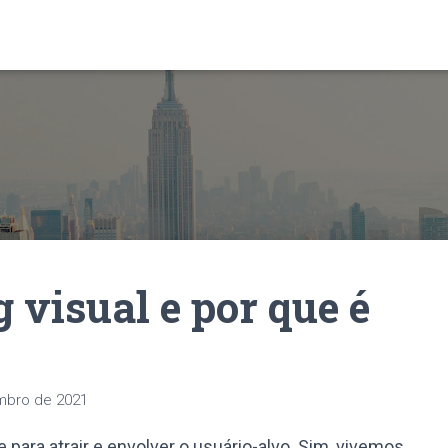
 visual e por que é
mbro de 2021
e para atrair e envolver o usuário-alvo. Sim, vivemos