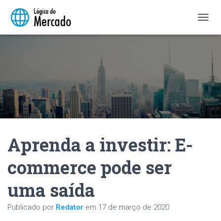
A
L
T
E
R
N
A
R
N
A
V
E
Aprenda a investir: E-
G
A
Ç
commerce pode ser
Ã
O
uma saída
Publicado por
Redator
em
17 de março de 2020