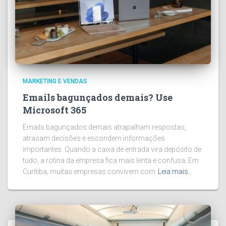
MARKETING E VENDAS
Emails bagunçados demais? Use
Microsoft 365
Emails bagunçados demais atrapalham respostas,
atrasam decisões e escondem informações
importantes. Quando a caixa de entrada vira depósito de
tudo, a rotina da empresa fica mais lenta e confusa. Em
Curitiba, muitas empresas convivem com
Leia mais…