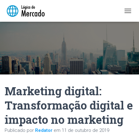
A
L
T
E
R
N
A
R
N
A
V
E
Marketing digital:
G
A
Ç
Transformação digital e
Ã
O
impacto no marketing
Publicado por
Redator
em
11 de outubro de 2019