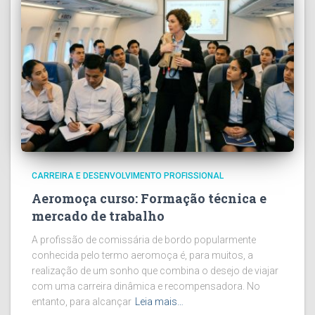
CARREIRA E DESENVOLVIMENTO PROFISSIONAL
Aeromoça curso: Formação técnica e
mercado de trabalho
A profissão de comissária de bordo popularmente
conhecida pelo termo aeromoça é, para muitos, a
realização de um sonho que combina o desejo de viajar
com uma carreira dinâmica e recompensadora. No
entanto, para alcançar
Leia mais…