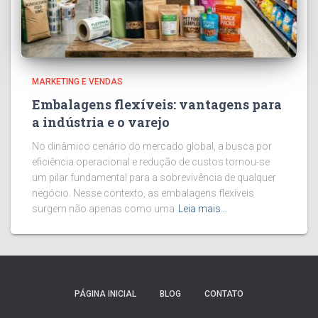
MARKETING E VENDAS
Embalagens flexíveis: vantagens para
a indústria e o varejo
No dinâmico cenário do mercado global, a busca por
eficiência operacional e redução de custos tornou-se
um pilar fundamental para a sobrevivência de qualquer
negócio. Nesse contexto, as embalagens flexíveis
surgem não apenas como uma
Leia mais…
PÁGINA INICIAL
BLOG
CONTATO