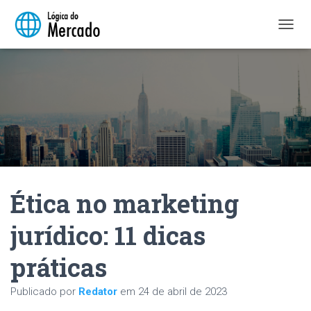
A
L
T
E
R
N
A
R
N
A
V
E
Ética no marketing
G
A
Ç
jurídico: 11 dicas
Ã
O
práticas
Publicado por
Redator
em
24 de abril de 2023