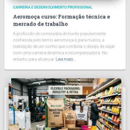
CARREIRA E DESENVOLVIMENTO PROFISSIONAL
Aeromoça curso: Formação técnica e
mercado de trabalho
A profissão de comissária de bordo popularmente
conhecida pelo termo aeromoça é, para muitos, a
realização de um sonho que combina o desejo de viajar
com uma carreira dinâmica e recompensadora. No
entanto, para alcançar
Leia mais…