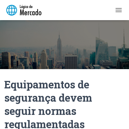
A
L
T
E
R
N
A
R
N
A
V
E
Equipamentos de
G
A
Ç
segurança devem
Ã
O
seguir normas
regulamentadas