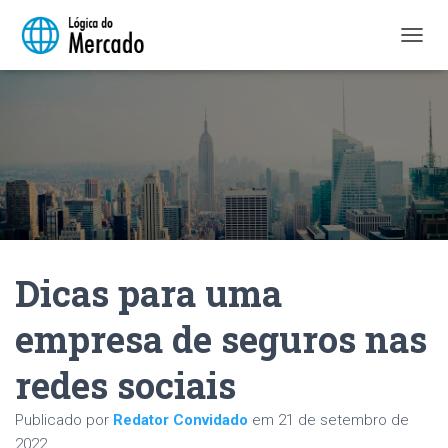
A
L
T
E
R
N
A
R
N
A
V
E
Dicas para uma
G
A
Ç
empresa de seguros nas
Ã
O
redes sociais
Publicado por
Redator Convidado
em
21 de setembro de
2022