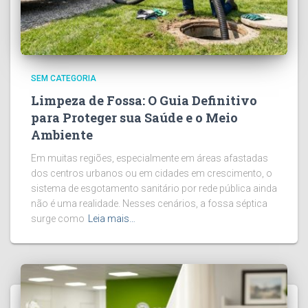
SEM CATEGORIA
Limpeza de Fossa: O Guia Definitivo
para Proteger sua Saúde e o Meio
Ambiente
Em muitas regiões, especialmente em áreas afastadas
dos centros urbanos ou em cidades em crescimento, o
sistema de esgotamento sanitário por rede pública ainda
não é uma realidade. Nesses cenários, a fossa séptica
surge como
Leia mais…