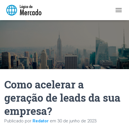
A
L
T
E
R
N
A
R
N
A
V
E
Como acelerar a
G
A
Ç
geração de leads da sua
Ã
O
empresa?
Publicado por
Redator
em
30 de junho de 2023