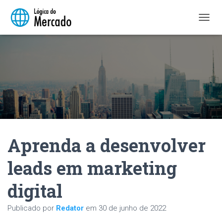
A
L
T
E
R
N
A
R
N
A
V
E
Aprenda a desenvolver
G
A
Ç
leads em marketing
Ã
O
digital
Publicado por
Redator
em
30 de junho de 2022