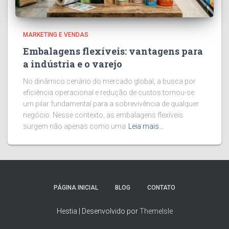
MARKETING E VENDAS
Embalagens flexíveis: vantagens para
a indústria e o varejo
No dinâmico cenário do mercado global, a busca por
eficiência operacional e redução de custos tornou-se
um pilar fundamental para a sobrevivência de qualquer
negócio. Nesse contexto, as embalagens flexíveis
surgem não apenas como uma
Leia mais…
PÁGINA INICIAL
BLOG
CONTATO
Hestia | Desenvolvido por
ThemeIsle