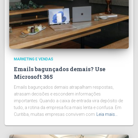
MARKETING E VENDAS
Emails bagunçados demais? Use
Microsoft 365
Emails bagunçados demais atrapalham respostas,
atrasam decisões e escondem informações
importantes. Quando a caixa de entrada vira depósito de
tudo, a rotina da empresa fica mais lenta e confusa. Em
Curitiba, muitas empresas convivem com
Leia mais…