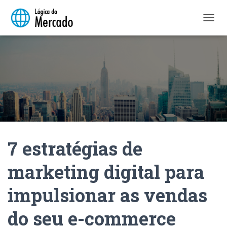
A
L
T
E
R
N
A
R
N
A
V
E
7 estratégias de
G
A
Ç
marketing digital para
Ã
O
impulsionar as vendas
do seu e-commerce