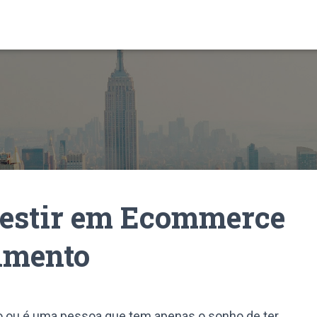
vestir em Ecommerce
imento
 ou é uma pessoa que tem apenas o sonho de ter