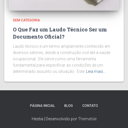
SEM CATEGORIA
O Que Faz um Laudo Técnico Ser um
Documento Oficial?
Laudo técnico é um termo amplamente conhecido em
diversos setores, desde a construção civil até a saúde
ocupacional. Ele serve como uma ferramenta
fundamental para especificar as condições de um
determinado assunto ou situação. Este
Leia mais…
PÁGINA INICIAL
BLOG
CONTATO
Hestia | Desenvolvido por
ThemeIsle