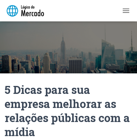
A
L
T
E
R
N
A
R
N
A
V
E
5 Dicas para sua
G
A
Ç
empresa melhorar as
Ã
O
relações públicas com a
mídia